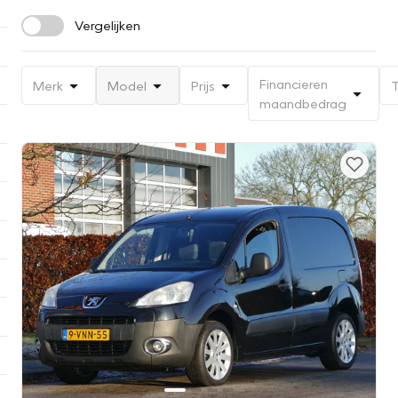
Vergelijken
Financieren
Merk
Model
Prijs
T
maandbedrag