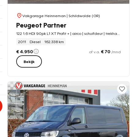
Vakgarage Heinneman
| Schildwolde (GR)
Peugeot Partner
122 1.6 HDI 90pk L1 XT Profit + | airco | schuifdeur | trekhaak
2011
Diesel
162.338 km
€ 4.950
€ 70
of v.a.
/mnd
Bekijk