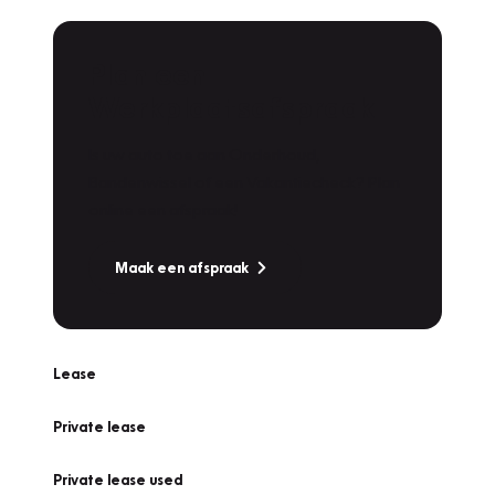
Plan een
Werkplaatsafspraak
Is uw auto toe aan Onderhoud,
Bandenwissel of een Vakantiecheck? Plan
online een afspraak!
Maak een afspraak
Lease
Private lease
Private lease used