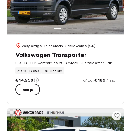
Vakgarage Heinneman
| Schildwolde (GR)
Volkswagen Transporter
2.0 TDI L2H1 Comfortline AUTOMAAT | 3 zitplaatsen | airco | trekhaak
2016
Diesel
195.588 km
€ 14.950
€ 189
of v.a.
/mnd
Bekijk