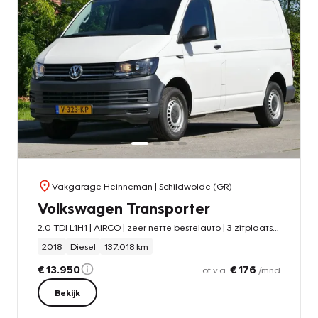
Vakgarage Heinneman
| Schildwolde (GR)
Volkswagen Transporter
2.0 TDI L1H1 | AIRCO | zeer nette bestelauto | 3 zitplaatsen
2018
Diesel
137.018 km
€ 13.950
€ 176
of v.a.
/mnd
Bekijk