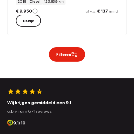
2018
Diesel
126.839 km
€ 9.950
€ 137
of v.a.
/mnd
Bekijk
Filteren
Wij krijgen gemiddeld een 9.1
o.b.v. ruim 671 reviews
9.1/10