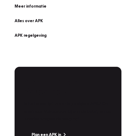
Meer informatie
Alles over APK
APK regelgeving
APK Keuring bij
Vakgarage!
Is het weer tijd voor de jaarlijkse APK? Ga
snel naar Vakgarage bij u in de buurt, en ga
zonder zorgen de weg op!
Plan een APK in