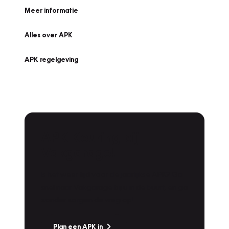
Meer informatie
Alles over APK
APK regelgeving
APK Keuring bij
Vakgarage!
Is het weer tijd voor de jaarlijkse APK? Ga
snel naar Vakgarage bij u in de buurt, en ga
zonder zorgen de weg op!
Plan een APK in