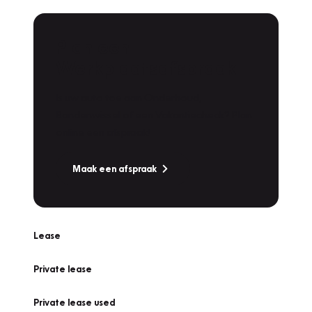
Plan een
Werkplaatsafspraak
Is uw auto toe aan Onderhoud,
Bandenwissel of een Vakantiecheck? Plan
online een afspraak!
Maak een afspraak
Lease
Private lease
Private lease used