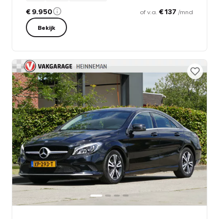
€ 9.950
€ 137
of v.a.
/mnd
Bekijk