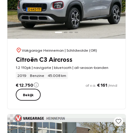
Vakgarage Heinneman
| Schildwolde (GR)
Citroën C3 Aircross
1.2 110pk | navigatie | bluetooth | all-season-banden
2019
Benzine
45.008 km
€ 12.750
€ 161
of v.a.
/mnd
Bekijk