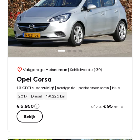
Vakgarage Heinneman
| Schildwolde (GR)
Opel Corsa
1.3 CDTI superzuinig! | navigatie | parkeersensoren | bluetooth | all-season-banden
2017
Diesel
174.226 km
€ 6.950
€ 95
of v.a.
/mnd
Bekijk