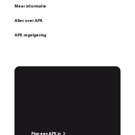
Meer informatie
Alles over APK
APK regelgeving
APK Keuring bij
Vakgarage!
Is het weer tijd voor de jaarlijkse APK? Ga
snel naar Vakgarage bij u in de buurt, en ga
zonder zorgen de weg op!
Plan een APK in