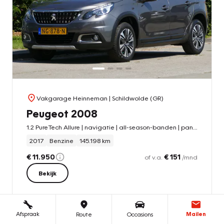
Vakgarage Heinneman
| Schildwolde (GR)
Peugeot 2008
1.2 PureTech Allure | navigatie | all-season-banden | panoramadak
2017
Benzine
145.198 km
€ 11.950
€ 151
of v.a.
/mnd
Bekijk
Afspraak
Mailen
Route
Occasions