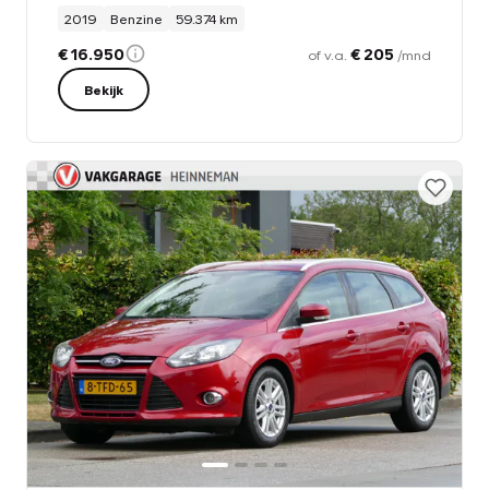
2019
Benzine
59.374 km
€ 16.950
€ 205
of v.a.
/mnd
Bekijk