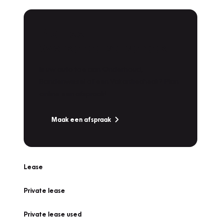
Plan een
Werkplaatsafspraak
Is uw auto toe aan Onderhoud,
Bandenwissel of een Vakantiecheck? Plan
online een afspraak!
Maak een afspraak
Lease
Private lease
Private lease used