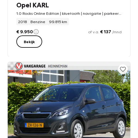
Opel KARL
1.0 Rocks Online Edition | bluetooth | navigatie | parkeersensoren
2018
Benzine
99.815 km
€ 9.950
€ 137
of v.a.
/mnd
Bekijk