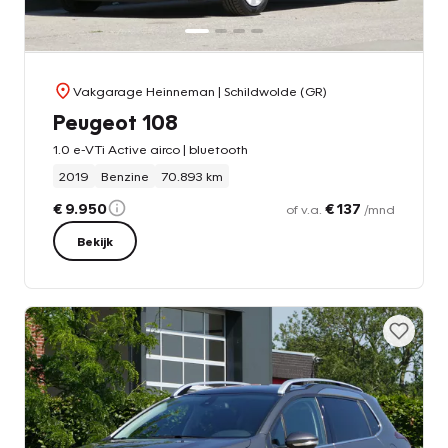
Vakgarage Heinneman
| Schildwolde (GR)
Peugeot 108
1.0 e-VTi Active airco | bluetooth
2019
Benzine
70.893 km
€ 9.950
€ 137
of v.a.
/mnd
Bekijk