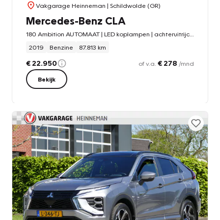
Vakgarage Heinneman
| Schildwolde (GR)
Mercedes-Benz CLA
180 Ambition AUTOMAAT | LED koplampen | achteruitrijcamera | navigatie
2019
Benzine
87.813 km
€ 22.950
€ 278
of v.a.
/mnd
Bekijk