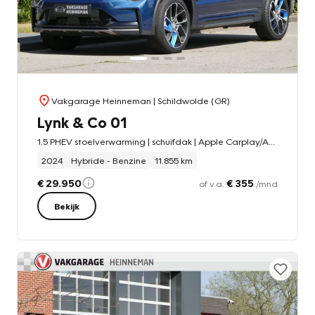
Vakgarage Heinneman
| Schildwolde (GR)
Lynk & Co 01
1.5 PHEV stoelverwarming | schuifdak | Apple Carplay/Android auto | rondomzicht camera | LED koplampen
2024
Hybride - Benzine
11.855 km
€ 29.950
€ 355
of v.a.
/mnd
Bekijk