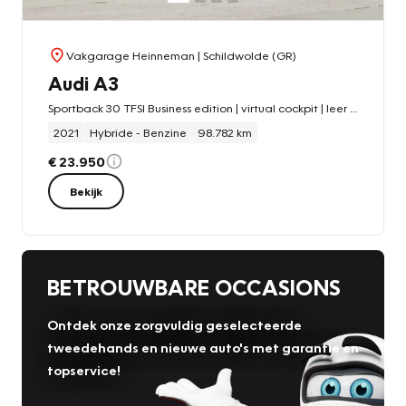
Vakgarage Heinneman
| Schildwolde (GR)
Audi A3
Sportback 30 TFSI Business edition | virtual cockpit | leer | opendak | stoelverwarming | LED koplampen
2021
Hybride - Benzine
98.782 km
€ 23.950
Bekijk
BETROUWBARE OCCASIONS
Ontdek onze zorgvuldig geselecteerde
tweedehands en nieuwe auto's met garantie en
topservice!