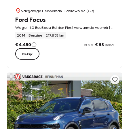
Vakgarage Heinneman
| Schildwolde (GR)
Ford Focus
Wagon 1.0 EcoBoost Edition Plus | verwarmde voorruit | trekhaak
2014
Benzine
217.953 km
€ 4.450
€ 63
of v.a.
/mnd
Bekijk