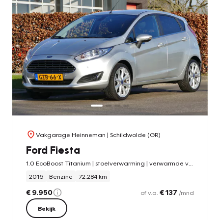
Vakgarage Heinneman
| Schildwolde (GR)
Ford Fiesta
1.0 EcoBoost Titanium | stoelverwarming | verwarmde voorruit | all-season-banden
2016
Benzine
72.284 km
€ 9.950
€ 137
of v.a.
/mnd
Bekijk