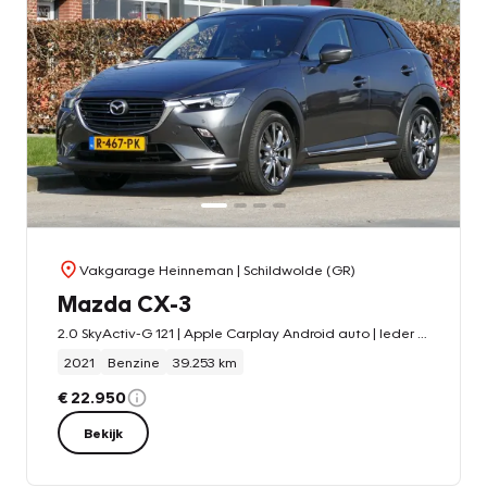
Vakgarage Heinneman
| Schildwolde (GR)
Mazda CX-3
2.0 SkyActiv-G 121 | Apple Carplay Android auto | leder | stoelverwarming | LED koplampen | achteruitrijcamera | trekhaak
2021
Benzine
39.253 km
€ 22.950
Bekijk