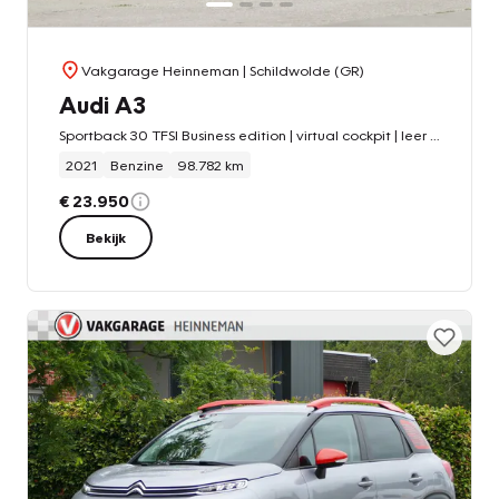
Vakgarage Heinneman
| Schildwolde (GR)
Audi A3
Sportback 30 TFSI Business edition | virtual cockpit | leer | opendak | stoelverwarming | LED koplampen
2021
Benzine
98.782 km
€ 23.950
Bekijk