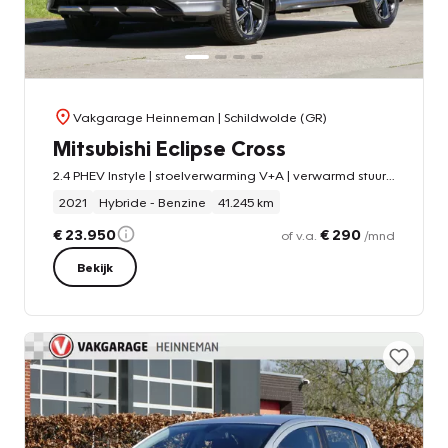
Vakgarage Heinneman
| Schildwolde (GR)
Mitsubishi Eclipse Cross
2.4 PHEV Instyle | stoelverwarming V+A | verwarmd stuur | schuifdak | LED koplampen | all-season-banden
2021
Hybride - Benzine
41.245 km
€ 23.950
€ 290
of v.a.
/mnd
Bekijk