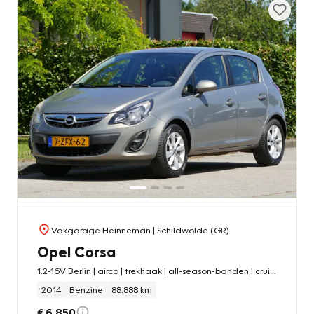
Vakgarage Heinneman
| Schildwolde (GR)
Opel Corsa
1.2-16V Berlin | airco | trekhaak | all-season-banden | cruise control
2014
Benzine
88.888 km
€ 6.850