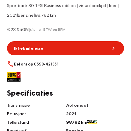
Sportback 30 TFSI Business edition | virtual cockpit | leer | opendak | stoelverwarming | LED koplampen
2021
|
Benzine
|
98.782 km
€ 23.950
Prijs is incl. BTW en BPM
Ik heb interesse
Bel ons op 0598-421351
Specificaties
Transmissie
Automaat
Bouwjaar
2021
Tellerstand
98782 km
Brandstof
Benzine