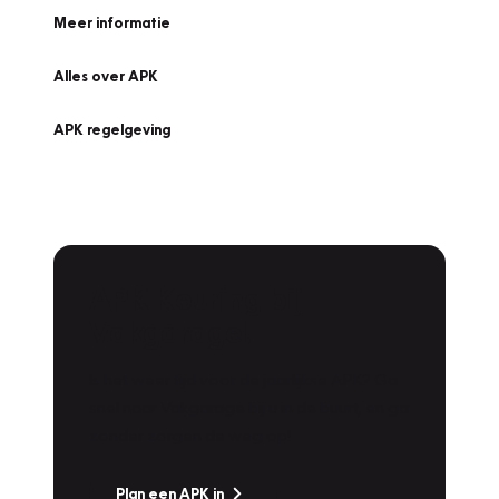
Meer informatie
Alles over APK
APK regelgeving
APK Keuring bij
Vakgarage!
Is het weer tijd voor de jaarlijkse APK? Ga
snel naar Vakgarage bij u in de buurt, en ga
zonder zorgen de weg op!
Plan een APK in