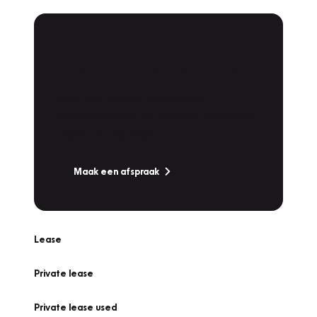
Plan een
Werkplaatsafspraak
Is uw auto toe aan Onderhoud,
Bandenwissel of een Vakantiecheck? Plan
online een afspraak!
Maak een afspraak
Lease
Private lease
Private lease used