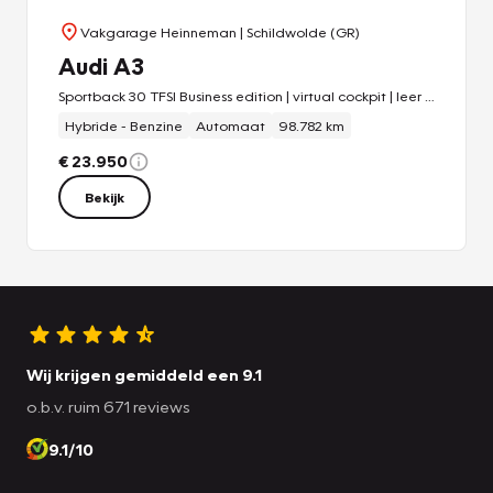
Vakgarage Heinneman
| Schildwolde (GR)
Audi A3
Sportback 30 TFSI Business edition | virtual cockpit | leer | opendak | stoelverwarming | LED koplampen
Hybride - Benzine
Automaat
98.782 km
€ 23.950
Bekijk
Wij krijgen gemiddeld een 9.1
o.b.v. ruim 671 reviews
9.1/10