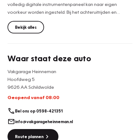
volledig digitale instrumentenpaneel kan naar eigen
voorkeur worden ingesteld. Bij het achteruitrijden en
parkeren wordt u volop geassisteerd: parkeersensoren
achter en voor, een achteruitrijcamera en zelfs een
Bekijk alles
parkeerassistent om "handsfree" te parkeren. Verder kunt u
onderweg uw telefoon optimaal en toch veilig bedienen
met Apple Carplay/Android auto, draadloze
Waar staat deze auto
telefoonoplader, enz.
Vakgarage Heinneman
Ondanks het feit dat we deze advertentie met zorg
Hoofdweg 5
hebben samengesteld zijn type- en invoerfouten
9626 AA Schildwolde
voorbehouden. Overtuig u zelf van alles wat op deze auto
Geopend vanaf 08:00
aanwezig is.
Bel ons op 0598-421351
info@vakgarageheinneman.nl
Route plannen