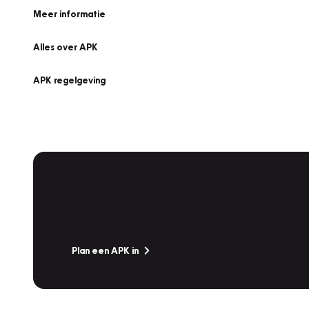
Meer informatie
Alles over APK
APK regelgeving
APK Keuring bij Vakgarage!
Is het weer tijd voor de jaarlijkse APK? Ga snel naar V
Plan een APK in