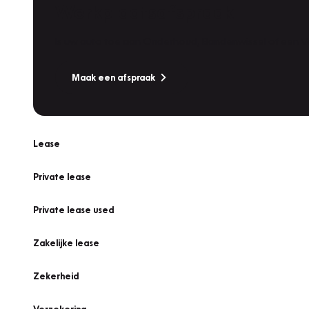
Werkplaatsafspraak
Is uw auto toe aan Onderhoud, Bandenwissel of een Va
Maak een afspraak
Lease
Private lease
Private lease used
Zakelijke lease
Zekerheid