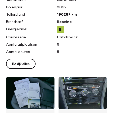
Bouwjaar
2016
Tellerstand
190287 km
Brandstof
Benzine
Energielabel
B
Carrosserie
Hatchback
Aantal zitplaatsen
5
Aantal deuren
5
Bekijk alles