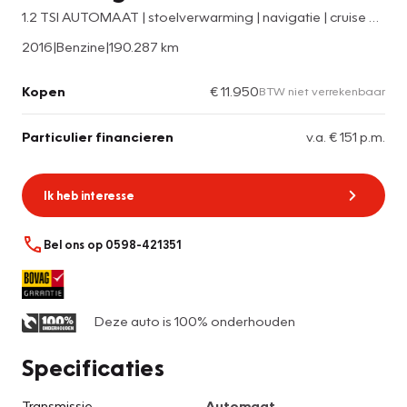
1.2 TSI AUTOMAAT | stoelverwarming | navigatie | cruise control
2016
|
Benzine
|
190.287 km
Kopen
€ 11.950
BTW niet verrekenbaar
Particulier financieren
v.a. € 151 p.m.
Ik heb interesse
Bel ons op 0598-421351
Deze auto is 100% onderhouden
Specificaties
Transmissie
Automaat