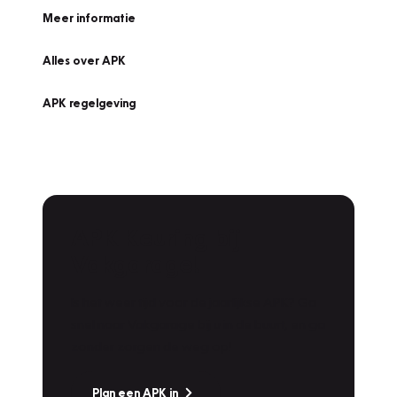
Meer informatie
Alles over APK
APK regelgeving
APK Keuring bij
Vakgarage!
Is het weer tijd voor de jaarlijkse APK? Ga
snel naar Vakgarage bij u in de buurt, en ga
zonder zorgen de weg op!
Plan een APK in