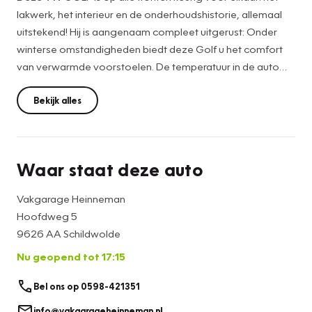
lakwerk, het interieur en de onderhoudshistorie, allemaal
uitstekend! Hij is aangenaam compleet uitgerust: Onder
winterse omstandigheden biedt deze Golf u het comfort
van verwarmde voorstoelen. De temperatuur in de auto
wordt aangenaam gehouden door de automatische
airco/verwarming. Bij het parkeren wordt u niet alleen
Bekijk alles
geassisteerd door sensoren achter en voor, hij kan zelfs
"handsfree"parkeren. Hoe dat werkt? Kijk op:
https://www.youtube.com/watch?v=eUJELLgy3gA .
Waar staat deze auto
Vakgarage Heinneman
Hoofdweg 5
9626 AA Schildwolde
Nu geopend tot 17:15
Bel ons op 0598-421351
info@vakgarageheinneman.nl