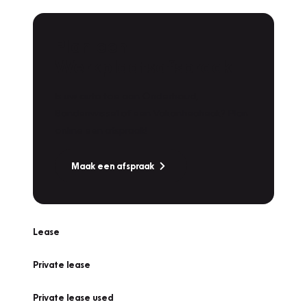
Plan een
Werkplaatsafspraak
Is uw auto toe aan Onderhoud,
Bandenwissel of een Vakantiecheck? Plan
online een afspraak!
Maak een afspraak
Lease
Private lease
Private lease used