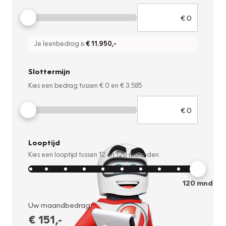
Je leenbedrag is
€ 11.950
,-
Slottermijn
Kies een bedrag tussen
€ 0
en
€ 3.585
Looptijd
Kies een looptijd tussen
12
en
120
maanden
120
mnd
Uw maandbedrag:
€ 151
,-