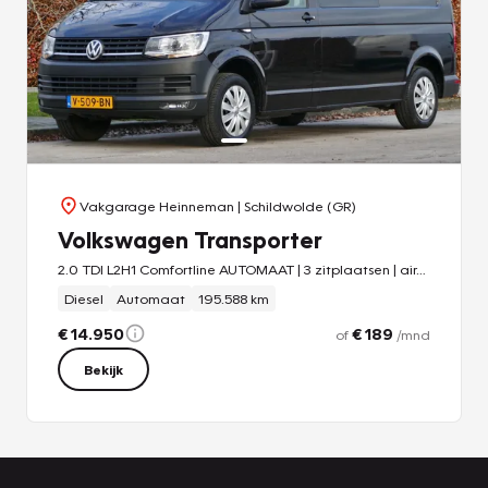
Vakgarage Heinneman
| Schildwolde (GR)
Volkswagen Transporter
2.0 TDI L2H1 Comfortline AUTOMAAT | 3 zitplaatsen | airco | trekhaak
Diesel
Automaat
195.588 km
€ 14.950
€ 189
of
/mnd
Bekijk