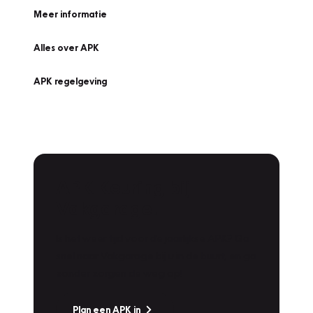
Meer informatie
Alles over APK
APK regelgeving
APK Keuring bij
Vakgarage!
Is het weer tijd voor de jaarlijkse APK? Ga
snel naar Vakgarage bij u in de buurt, en ga
zonder zorgen de weg op!
Plan een APK in