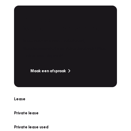
Plan een
Werkplaatsafspraak
Is uw auto toe aan Onderhoud,
Bandenwissel of een Vakantiecheck? Plan
online een afspraak!
Maak een afspraak
Lease
Private lease
Private lease used