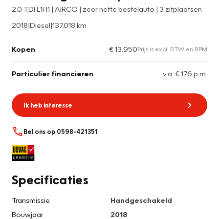
2.0 TDI L1H1 | AIRCO | zeer nette bestelauto | 3 zitplaatsen
2018
|
Diesel
|
137.018 km
Kopen
€ 13.950
Prijs is excl. BTW en BPM
Particulier financieren
v.a. € 176 p.m.
Ik heb interesse
Bel ons op 0598-421351
Specificaties
Transmissie
Handgeschakeld
Bouwjaar
2018