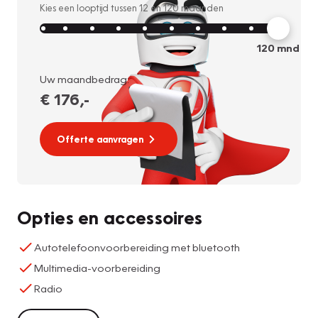
Kies een looptijd tussen
12
en
120
maanden
120
mnd
Uw maandbedrag:
€ 176
,-
Offerte aanvragen
Opties en accessoires
Autotelefoonvoorbereiding met bluetooth
Multimedia-voorbereiding
Radio