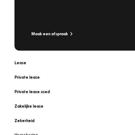
Werkplaatsafspraak
Is uw auto toe aan Onderhoud, Bandenwissel of een Va
Maak een afspraak
Lease
Private lease
Private lease used
Zakelijke lease
Zekerheid