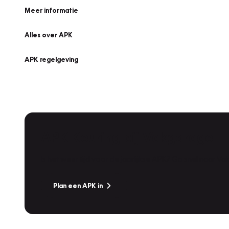
Meer informatie
Alles over APK
APK regelgeving
APK Keuring bij Vakgarage!
Is het weer tijd voor de jaarlijkse APK? Ga snel naar V
Plan een APK in