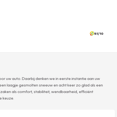
9.1/10
or uw auto. Daarbij denken we in eerste instantie aan uw
 een laagje gesmolten sneeuw en acht keer zo glad als een
en als comfort, stabiliteit, wendbaarheid, efficiënt
te keuze.