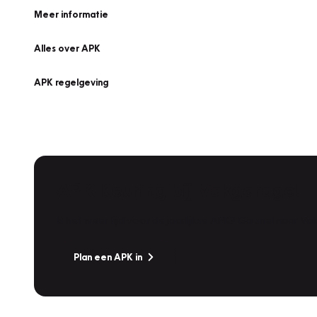
Meer informatie
Alles over APK
APK regelgeving
APK Keuring bij Vakgarage!
Is het weer tijd voor de jaarlijkse APK? Ga snel naar V
Plan een APK in