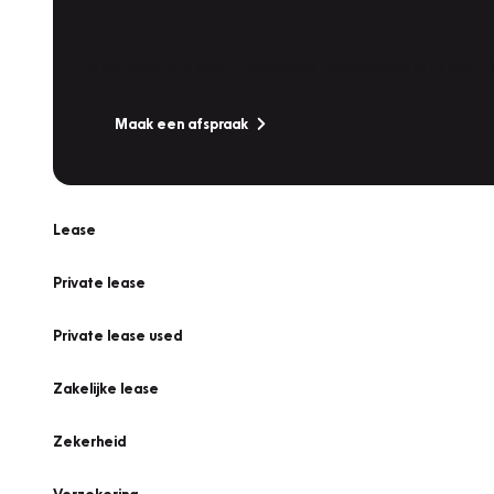
Werkplaatsafspraak
Is uw auto toe aan Onderhoud, Bandenwissel of een Va
Maak een afspraak
Lease
Private lease
Private lease used
Zakelijke lease
Zekerheid