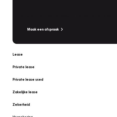
Werkplaatsafspraak
Is uw auto toe aan Onderhoud, Bandenwissel of een Va
Maak een afspraak
Lease
Private lease
Private lease used
Zakelijke lease
Zekerheid