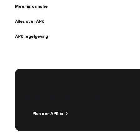
Meer informatie
Alles over APK
APK regelgeving
APK Keuring bij Vakgarage!
Is het weer tijd voor de jaarlijkse APK? Ga snel naar V
Plan een APK in