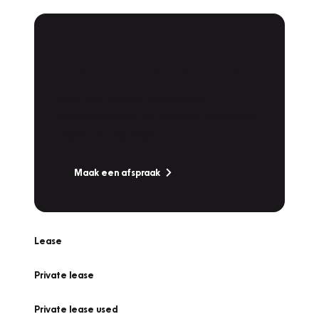
Plan een
Werkplaatsafspraak
Is uw auto toe aan Onderhoud,
Bandenwissel of een Vakantiecheck? Plan
online een afspraak!
Maak een afspraak
Lease
Private lease
Private lease used