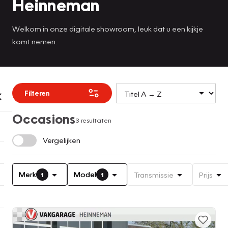
Heinneman
Welkom in onze digitale showroom, leuk dat u een kijkje
komt nemen.
Filteren
Occasions
3 resultaten
Vergelijken
Merk
Model
Transmissie
Prijs
1
1