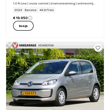
1.0 R-Line | cruise control | stoelverwarming | achteruitrijcamera | bluetooth
2024
Benzine
44.971 km
€ 19.950
Bekijk