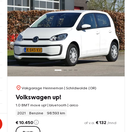
Vakgarage Heinneman
| Schildwolde (GR)
Volkswagen up!
1.0 BMT move up! | bluetooth | airco
2021
Benzine
98.593 km
€ 10.450
€ 132
of v.a.
/mnd
Bekijk