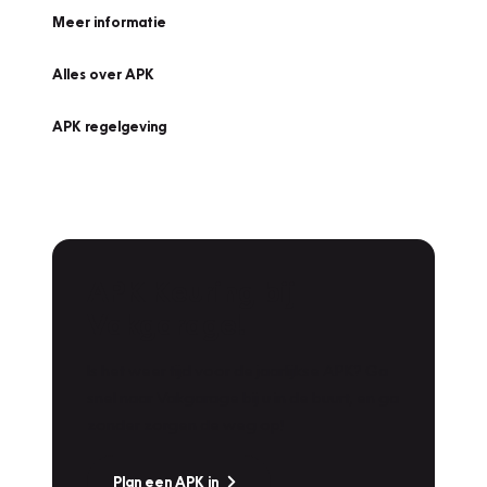
Meer informatie
Alles over APK
APK regelgeving
APK Keuring bij
Vakgarage!
Is het weer tijd voor de jaarlijkse APK? Ga
snel naar Vakgarage bij u in de buurt, en ga
zonder zorgen de weg op!
Plan een APK in