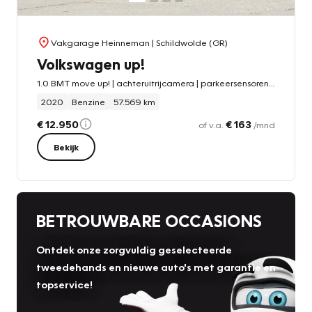
Vakgarage Heinneman
| Schildwolde (GR)
Volkswagen up!
1.0 BMT move up! | achteruitrijcamera | parkeersensoren | cruise control
2020
Benzine
57.569 km
€ 12.950
€ 163
of v.a.
/mnd
Bekijk
BETROUWBARE OCCASIONS
Ontdek onze zorgvuldig geselecteerde
tweedehands en nieuwe auto's met garantie en
topservice!